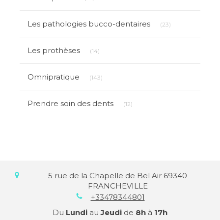
Articles Count
Les pathologies bucco-dentaires
(23)
Articles Count
Les prothèses
(14)
Articles Count
Omnipratique
(143)
Articles Count
Prendre soin des dents
(12)
5 rue de la Chapelle de Bel Air
69340
FRANCHEVILLE
+33478344801
Du
Lundi
au
Jeudi
de
8h
à
17h