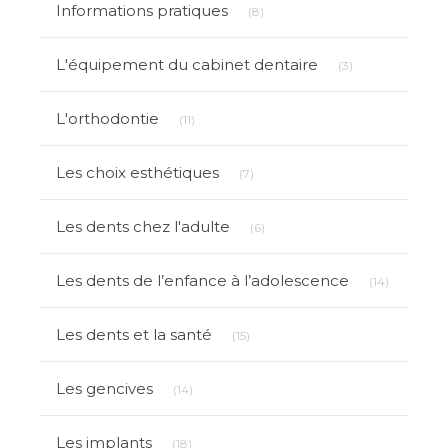
Informations pratiques
(8)
Articles Count
L'équipement du cabinet dentaire
(3)
Articles Count
L'orthodontie
(11)
Articles Count
Les choix esthétiques
(7)
Articles Count
Les dents chez l'adulte
(6)
Articles C
Les dents de l’enfance à l’adolescence
(14)
Articles Count
Les dents et la santé
(15)
Articles Count
Les gencives
(14)
Articles Count
Les implants
(18)